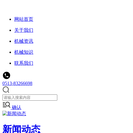
网站首页
关于我们
机械资讯
机械知识
联系我们
0513-83266698
确认
新闻动态