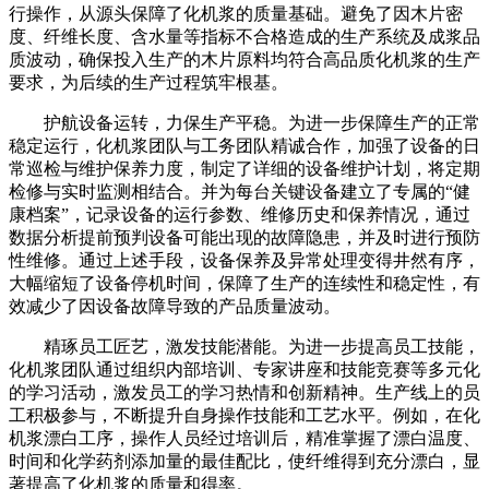
行操作，从源头保障了化机浆的质量基础。避免了因木片密
度、纤维长度、含水量等指标不合格造成的生产系统及成浆品
质波动，确保投入生产的木片原料均符合高品质化机浆的生产
要求，为后续的生产过程筑牢根基。
护航设备运转，力保生产平稳。为进一步保障生产的正常
稳定运行，化机浆团队与工务团队精诚合作，加强了设备的日
常巡检与维护保养力度，制定了详细的设备维护计划，将定期
检修与实时监测相结合。并为每台关键设备建立了专属的“健
康档案”，记录设备的运行参数、维修历史和保养情况，通过
数据分析提前预判设备可能出现的故障隐患，并及时进行预防
性维修。通过上述手段，设备保养及异常处理变得井然有序，
大幅缩短了设备停机时间，保障了生产的连续性和稳定性，有
效减少了因设备故障导致的产品质量波动。
精琢员工匠艺，激发技能潜能。为进一步提高员工技能，
化机浆团队通过组织内部培训、专家讲座和技能竞赛等多元化
的学习活动，激发员工的学习热情和创新精神。生产线上的员
工积极参与，不断提升自身操作技能和工艺水平。例如，在化
机浆漂白工序，操作人员经过培训后，精准掌握了漂白温度、
时间和化学药剂添加量的最佳配比，使纤维得到充分漂白，显
著提高了化机浆的质量和得率。