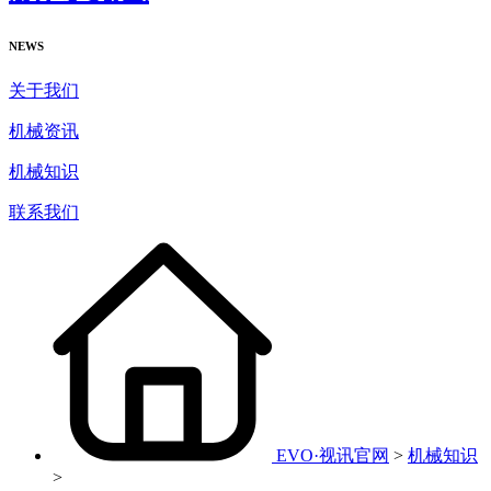
NEWS
关于我们
机械资讯
机械知识
联系我们
EVO·视讯官网
>
机械知识
>