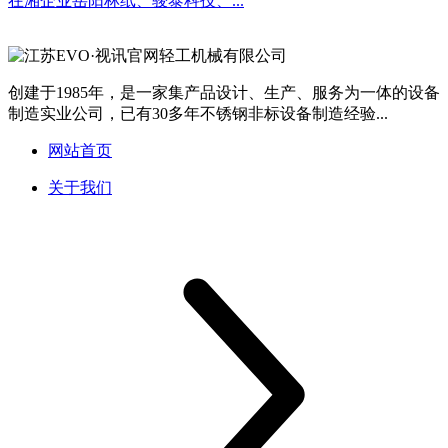
在湘企业岳阳林纸、骏泰科技、...
创建于1985年，是一家集产品设计、生产、服务为一体的设备
制造实业公司，已有30多年不锈钢非标设备制造经验...
网站首页
关于我们