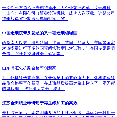
号文件公布第六批专精特新小巨人企业获批名单，汶瑞机械
（山东）有限公司（简称汶瑞机械）成功入选获批。这是公司
继年获得省级制造业单项冠军、省...
中国造纸院牵头发起的又一项造纸领域国
的负责人以来，组织法国、德国、英国、加拿大、美国等国家
对该提案进行了多轮国际间实验室比对试验，与各国专家密切
合作，召开多次研讨会，确定本...
山东博汇化机浆合格率创新高
月，化机浆传来喜讯，在全体员工的齐心协力下，化机浆成浆
品质合格率再创新高，在成浆品质提高之路上树立了一座闪耀
的里程碑。 严把源头关卡，稳固...
江苏金田纸业申请用于再生纸加工的高效
专利摘要显示，本发明涉及纸加工技术领域，具体为一种用于