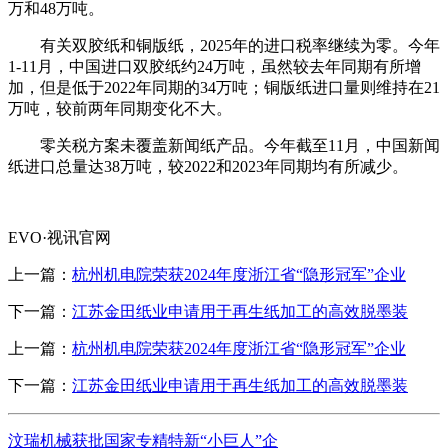
万和48万吨。
有关双胶纸和铜版纸，2025年的进口税率继续为零。今年
1-11月，中国进口双胶纸约24万吨，虽然较去年同期有所增
加，但是低于2022年同期的34万吨；铜版纸进口量则维持在21
万吨，较前两年同期变化不大。
零关税方案未覆盖新闻纸产品。今年截至11月，中国新闻
纸进口总量达38万吨，较2022和2023年同期均有所减少。
EVO·视讯官网
上一篇：
杭州机电院荣获2024年度浙江省“隐形冠军”企业
下一篇：
江苏金田纸业申请用于再生纸加工的高效脱墨装
上一篇：
杭州机电院荣获2024年度浙江省“隐形冠军”企业
下一篇：
江苏金田纸业申请用于再生纸加工的高效脱墨装
汶瑞机械获批国家专精特新“小巨人”企