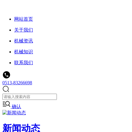
网站首页
关于我们
机械资讯
机械知识
联系我们
0513-83266698
确认
新闻动态