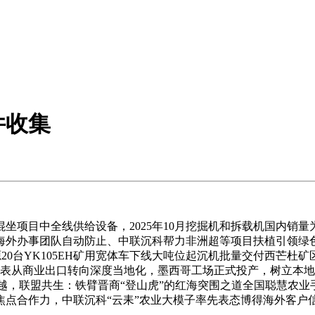
件收集
中全线供给设备，2025年10月挖掘机和拆载机国内销量为84
外办事团队自动防止、中联沉科帮力非洲超等项目扶植引领绿色
能源20台YK105EH矿用宽体车下线大吨位起沉机批量交付西芒
布发表从商业出口转向深度当地化，墨西哥工场正式投产，树立本
空楷模】跨界攀越，联盟共生：铁臂晋商“登山虎”的红海突围之道全国
焦点合作力，中联沉科“云耒”农业大模子率先表态博得海外客户