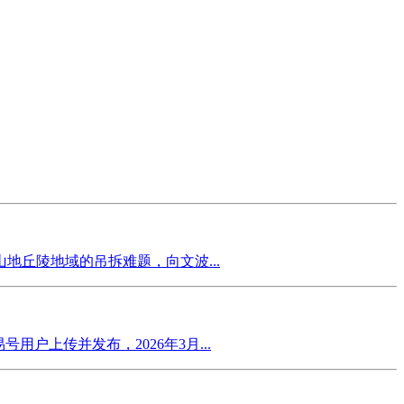
地丘陵地域的吊拆难题，向文波...
户上传并发布，2026年3月...