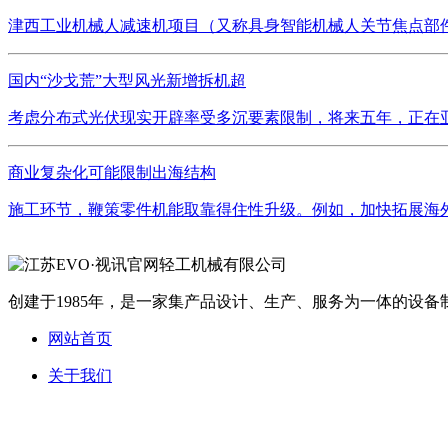
津西工业机械人减速机项目（又称具身智能机械人关节焦点部件
国内“沙戈荒”大型风光新增拆机超
考虑分布式光伏现实开辟率受多沉要素限制，将来五年，正在亚
商业复杂化可能限制出海结构
施工环节，鞭策零件机能取靠得住性升级。例如，加快拓展海外
创建于1985年，是一家集产品设计、生产、服务为一体的设备制
网站首页
关于我们