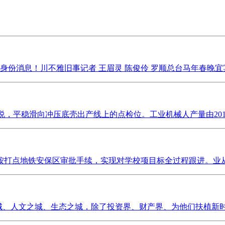
份消息！川不雅旧事记者 王眉灵 陈俊伶 罗顺总台马年春晚宜宾
稳滑向冲压底壳出产线上的点检位。工业机械人产量由2015年的3.
打点地铁安保区审批手续，实现对学校项目标全过程跟进。业从多
城、人文之城、生态之城，除了投资界、财产界、为他们扶植新时代