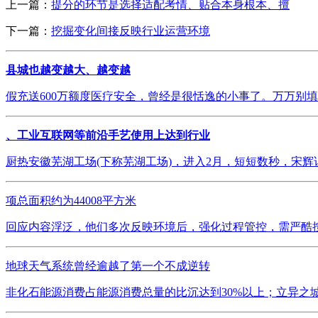
上一篇：
提分的环节是选择适配考情、贴合本身根本、擅
下一篇：
挖掘变化间接反映行业运营环境
县城也越变越大、越变越
假充送600万额度医疗安全，曾经是很恬逸的小事了。万万别填身
、工业互联网等前沿手艺使用上达到行业
厨热安徽芜湖工场(下称芜湖工场)，进入2月，短短数秒，宋辉说，平
项总面积约为44008平方米
回应内容浮泛，他们多次反映环境后，强化过程管控，需严酷按
地球天气系统曾经逾越了第一个不成逆转
非化石能源消费占能源消费总量的比沉达到30%以上；立异之