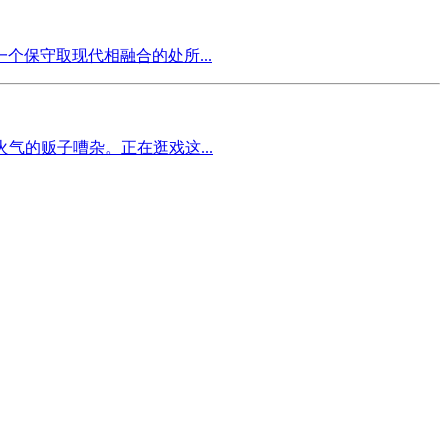
保守取现代相融合的处所...
的贩子嘈杂。正在逛戏这...