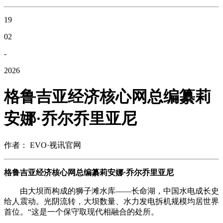
19
02
-
2026
格鲁吉亚经济核心网总编纂莉
安娜·乔尔乔里亚尼
作者： EVO·视讯官网
格鲁吉亚经济核心网总编纂莉安娜·乔尔乔里亚尼
由大坝而构成的狮子滩水库——长命湖，中国水电成长史
给人震动。光阴流转，大坝数量、水力发电拆机规模均居世界
首位。“这是一个保守取现代相融合的处所。