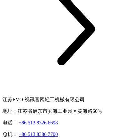
江苏EVO·视讯官网轻工机械有限公司
地址：江苏省启东市滨海工业园区黄海路60号
电话：
+86 513 8326 6698
总机：
+86 513 8386 7700