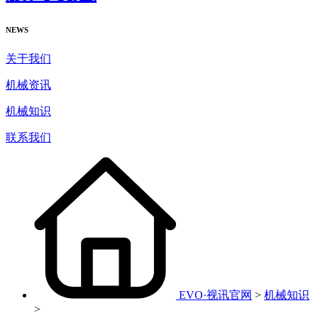
NEWS
关于我们
机械资讯
机械知识
联系我们
EVO·视讯官网
>
机械知识
>