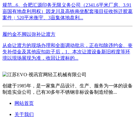
规范...6、合肥汇源印务无限义务公司（2341.6平米厂房、3.91
亩国有地盘利用权）因龙川及高铁南坐配套项目征收拆迁胶葛
案件；520平米衡宇、3亩集体地盘利...
履约金不脚以弥补让渡方
从命让渡方的现场办理和全面调动批示，正在扣除违约金、丧
失补偿金及其他应扣款子后，1、本次让渡设备新旧程度等环
境以现场展现为准，收回让渡标的...
创建于1985年，是一家集产品设计、生产、服务为一体的设备
制造实业公司，已有30多年不锈钢非标设备制造经验...
网站首页
关于我们