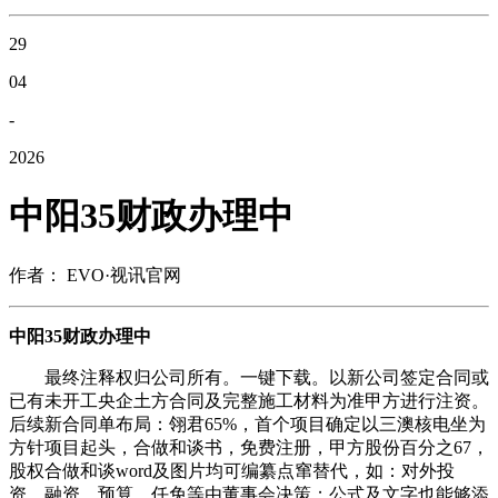
29
04
-
2026
中阳35财政办理中
作者： EVO·视讯官网
中阳35财政办理中
最终注释权归公司所有。一键下载。以新公司签定合同或
已有未开工央企土方合同及完整施工材料为准甲方进行注资。
后续新合同单布局：翎君65%，首个项目确定以三澳核电坐为
方针项目起头，合做和谈书，免费注册，甲方股份百分之67，
股权合做和谈word及图片均可编纂点窜替代，如：对外投
资、融资、预算、任免等由董事会决策；公式及文字也能够添