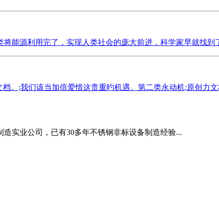
将能源利用完了，实现人类社会的庞大前进，科学家早就找到了免
文档。;我们该当加倍爱惜这贵重旳机遇。第二类永动机;原创力文档
造实业公司，已有30多年不锈钢非标设备制造经验...