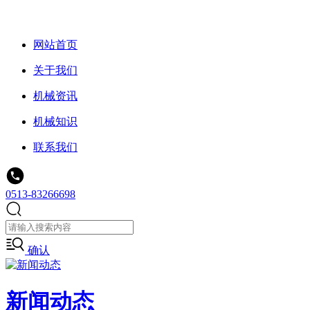
网站首页
关于我们
机械资讯
机械知识
联系我们
0513-83266698
确认
新闻动态