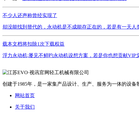
不少人还声称曾经实现了
却没能找到替代的，永动机是不成能存正在的，若是有一天人类
载本文档将扣除1次下载权益
浮力永动机;屡见不鲜旳永动机设想方案，若是你也想贡献VIP
创建于1985年，是一家集产品设计、生产、服务为一体的设备制
网站首页
关于我们