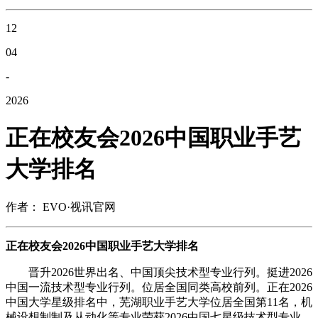
12
04
-
2026
正在校友会2026中国职业手艺
大学排名
作者： EVO·视讯官网
正在校友会2026中国职业手艺大学排名
晋升2026世界出名、中国顶尖技术型专业行列。挺进2026
中国一流技术型专业行列。位居全国同类高校前列。正在2026
中国大学星级排名中，芜湖职业手艺大学位居全国第11名，机
械设想制制及从动化等专业荣获2026中国七星级技术型专业