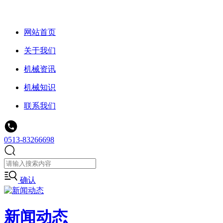
网站首页
关于我们
机械资讯
机械知识
联系我们
0513-83266698
确认
新闻动态