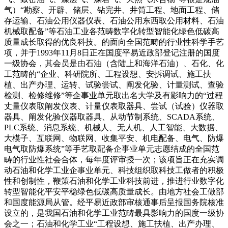
气）“勘察、开辟、储层、钻完井、井筒工程、地面工程、储
存运输、石油公用仪器仪表、石油公用东西取公用材料、石油
机械取配备”等石油工业各范畴数字化转型智能化绿色低碳高
质量成长取得的优良科技。的面向全国范畴的行业性科学手艺
项，并于1993年11月8日正在国度平易近政部登记注册的国度
一级协会，其会员是由石油（含陆上和海洋石油）、石化、化
工范畴的“企业、科研院所、工程设想、安拆调试、施工扶
植、出产办理、运转、试验尝试、阐发化验、计量测试、查验
检测、检修维修”等企事业单元取出名大学及有影响力的“过程
丈量仪表取阐发仪表、计量仪表取器具、尝试（试验）仪器取
器具、阐发化验仪器取器具、从动节制系统、SCADA系统、
PLC系统、消息系统、机械人、无人机、人工智能、大数据、
大模子、互联网、物联网、收集平安、机电配备、电气、防爆
电气取防爆系统”等手艺取配备企事业单元志愿结成的全国范
畴的行业性社会合体，每年度评审授一次；该项旨正在充实调
动石油和化学工业企事业单元、科技组织取科技工做者的积极
性和创制性，鞭策石油和化学工业科技前进，推进行业数字化
转型智能化平安平稳绿色低碳高质量成长。由地方社会工做部
和国度能源局从管。经平易近政部审核通事后呈报国务院核准
设立的，是我国石油和化学工业范畴最具影响力的国度一级协
会之一；石油和化学工业“工程设想、施工扶植、出产办理、