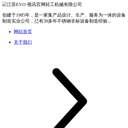
创建于1985年，是一家集产品设计、生产、服务为一体的设备
制造实业公司，已有30多年不锈钢非标设备制造经验...
网站首页
关于我们