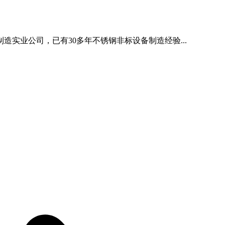
造实业公司，已有30多年不锈钢非标设备制造经验...