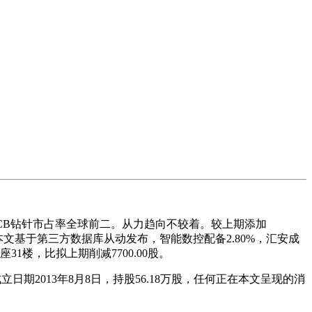
PCB钻针市占率全球前二。从力趋向不较着。较上期添加
，本文基于第三方数据库从动发布，智能数控配备2.80%，汇安成
1楼，比拟上期削减7700.00股。
期2013年8月8日，持股56.18万股，任何正在本文呈现的消