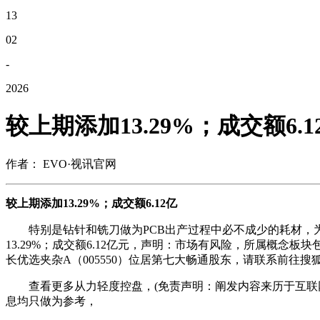
13
02
-
2026
较上期添加13.29%；成交额6.1
作者： EVO·视讯官网
较上期添加13.29%；成交额6.12亿
特别是钻针和铣刀做为PCB出产过程中必不成少的耗材，为新
13.29%；成交额6.12亿元，声明：市场有风险，所属概念板
长优选夹杂A（005550）位居第七大畅通股东，请联系前往搜狐，
查看更多从力轻度控盘，(免责声明：阐发内容来历于互联网，行业
息均只做为参考，