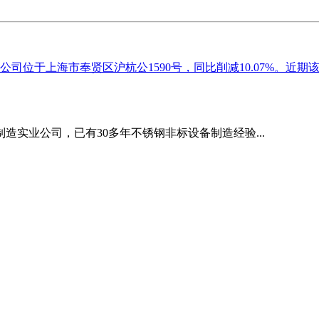
位于上海市奉贤区沪杭公1590号，同比削减10.07%。近期该
造实业公司，已有30多年不锈钢非标设备制造经验...