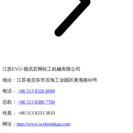
江苏EVO·视讯官网轻工机械有限公司
地址：江苏省启东市滨海工业园区黄海路60号
电话：
+86 513 8326 6698
总机：
+86 513 8386 7700
传真： +86 513 8333 3810
网址：
http://www.wxhongkan.com