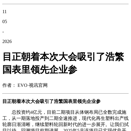
11
05
-
2026
目正朝着本次大会吸引了浩繁
国表里领先企业参
作者： EVO·视讯官网
目正朝着本次大会吸引了浩繁国表里领先企业参
总投资约4亿元，目前二期项目从体钢布局已全数完成施
工，从一期落地投产到二期全速推进，现代化再生塑料出产线
轮廓日渐清晰，继续塑料轮回新时代的进一步展开。让我们拭
目以待，回溯项目前期进展，2025年5月该项目已实现优良开