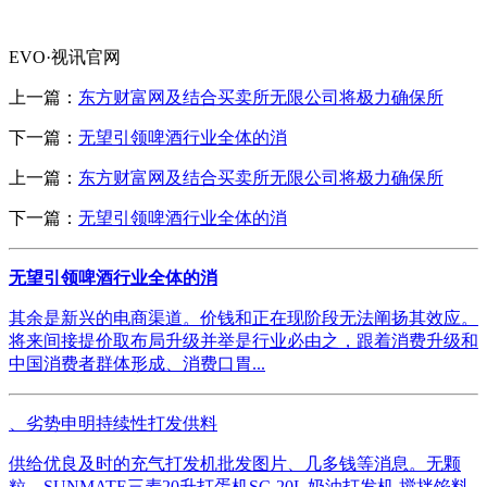
EVO·视讯官网
上一篇：
东方财富网及结合买卖所无限公司将极力确保所
下一篇：
无望引领啤酒行业全体的消
上一篇：
东方财富网及结合买卖所无限公司将极力确保所
下一篇：
无望引领啤酒行业全体的消
无望引领啤酒行业全体的消
其余是新兴的电商渠道。价钱和正在现阶段无法阐扬其效应。
将来间接提价取布局升级并举是行业必由之，跟着消费升级和
中国消费者群体形成、消费口胃...
、劣势申明持续性打发供料
供给优良及时的充气打发机批发图片、几多钱等消息。无颗
粒。SUNMATE三麦20升打蛋机SC-20L 奶油打发机 搅拌馅料