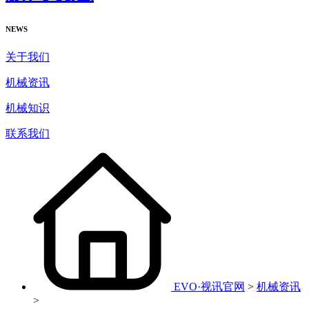
NEWS
关于我们
机械资讯
机械知识
联系我们
EVO·视讯官网
>
机械资讯
>