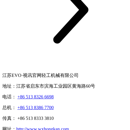
江苏EVO·视讯官网轻工机械有限公司
地址：江苏省启东市滨海工业园区黄海路60号
电话：
+86 513 8326 6698
总机：
+86 513 8386 7700
传真： +86 513 8333 3810
网址：
http://www.wxhongkan.com