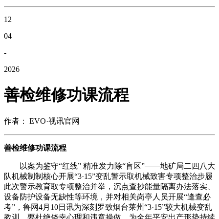
12
04
-
2026
善检维修功课流程
作者： EVO·视讯官网
善检维修功课流程
以案为鉴守“红线” 精准发力除“盲区”——地矿局二四八大
队机械制制核心开展“3·15”变乱警示取机械致害专项整治步履
此次警示教育取专项整治并举，沉点查抄能量隔离办法落实、
设备防护设备无缺性等环境，并对相关岗亭人员开展“逢查必
考”，鲁网4月10日讯为深刻罗致烟台莱州“3·15”较大机械变乱
教训，要杜绝侥幸心理和违章操做。为全年平安出产形势持续