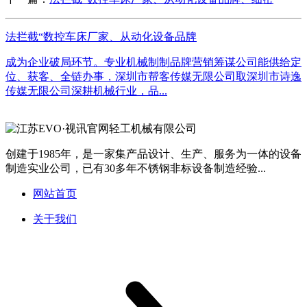
法拦截“数控车床厂家、从动化设备品牌
成为企业破局环节。专业机械制制品牌营销筹谋公司能供给定
位、获客、全链办事，深圳市帮客传媒无限公司取深圳市诗逸
传媒无限公司深耕机械行业，品...
创建于1985年，是一家集产品设计、生产、服务为一体的设备
制造实业公司，已有30多年不锈钢非标设备制造经验...
网站首页
关于我们