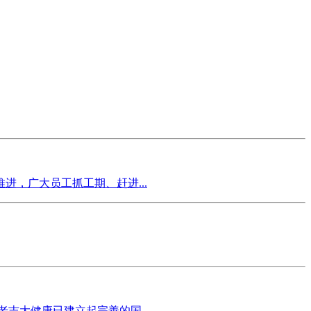
，广大员工抓工期、赶进...
吉大健康已建立起完善的国...