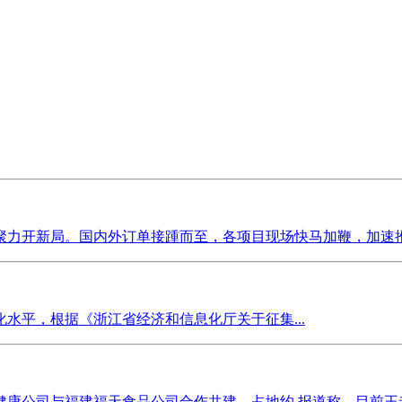
力开新局。国内外订单接踵而至，各项目现场快马加鞭，加速推进
水平，根据《浙江省经济和信息化厅关于征集...
康公司与福建福天食品公司合作共建，占地约 报道称，目前王老