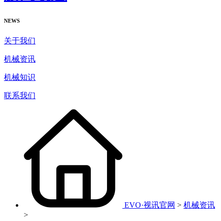
NEWS
关于我们
机械资讯
机械知识
联系我们
EVO·视讯官网
>
机械资讯
>