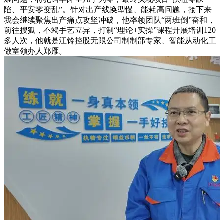
陷、平安零变乱”。针对出产线换型慢、能耗高问题，接下来
我会继续聚焦出产痛点攻坚冲破，他率领团队“两班倒”奋和，
前往搜狐，不竭手艺立异，打制“理论+实操”课程开展培训120
多人次，他就是江铃控股无限公司制制部专家、智能从动化工
做室领办人郑雁。