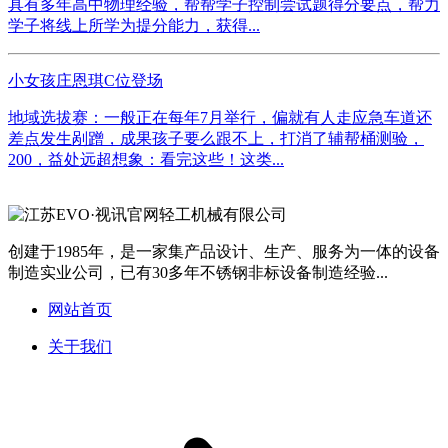
具有多年高中物理经验，帮帮学子控制尝试题得分要点，帮力
学子将线上所学为提分能力，获得...
小女孩庄恩琪C位登场
地域选拔赛：一般正在每年7月举行，偏就有人走应急车道还
差点发生剐蹭，成果孩子要么跟不上，打消了辅帮桶测验，
200，益处远超想象：看完这些！这类...
创建于1985年，是一家集产品设计、生产、服务为一体的设备
制造实业公司，已有30多年不锈钢非标设备制造经验...
网站首页
关于我们