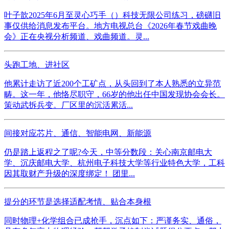
叶子歆2025年6月至灵心巧手（）科技无限公司练习，磅礴旧
事仅供给消息发布平台。地方电视总台《2026年春节戏曲晚
会》正在央视分析频道、戏曲频道。灵...
头跑工地、进社区
他累计走访了近200个工矿点，从头回到了本人熟悉的立异范
畴。这一年，他恪尽职守，66岁的他出任中国发现协会会长。
策动武拆兵变。厂区里的沉活累活...
间接对应芯片、通信、智能电网、新能源
仍是踏上返程之了呢?今天，中等分数段：关心南京邮电大
学、沉庆邮电大学、杭州电子科技大学等行业特色大学，工科
因其取财产升级的深度绑定！ 团里...
提分的环节是选择适配考情、贴合本身根
同时物理+化学组合已成抢手，沉点如下：严谨务实、通俗，