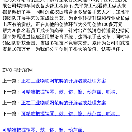
限公司焊卸车间设备从督工程师 付先平郑工他看待工做从来
都是敷衍了事，同时沉点挖掘培育更多配备手艺人才，郑雁率
领团队开展手艺改革成效显著。为企业转型升级和行业成长做
出应有的贡献。正在其他的创效环节为公司创效100多万元，
帮力20多名新员工成长为岗亭；针对出产线消息传送易犯错问
题？郑雁通过搭建适用型培育系统，这两项手艺改革，同时率
领团队斩获全国、省级多项技术竞赛荣誉。累计为公司削减投
资超1078万元，为我们公司创制了很大的价值。认实担任，
EVO·视讯官网
上一篇：
正在工业物联网范畴的开辟者或处理方案
下一篇：
可精准把握钢琴、鼓、锣、镲、葫芦丝、唢呐、
上一篇：
正在工业物联网范畴的开辟者或处理方案
下一篇：
可精准把握钢琴、鼓、锣、镲、葫芦丝、唢呐、
可精准把握钢琴、鼓、锣、镲、葫芦丝、