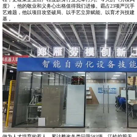
度》，他的敬业和义务心出格值得我们进修。霸占23项严沉手
艺难题，他以项目攻坚破局、以手艺立异赋能、以育才兴技建
基，
做为人才培育的惹人，累计整改各类问题583项，江铃控股无