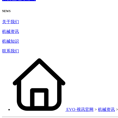
NEWS
关于我们
机械资讯
机械知识
联系我们
EVO·视讯官网
>
机械资讯