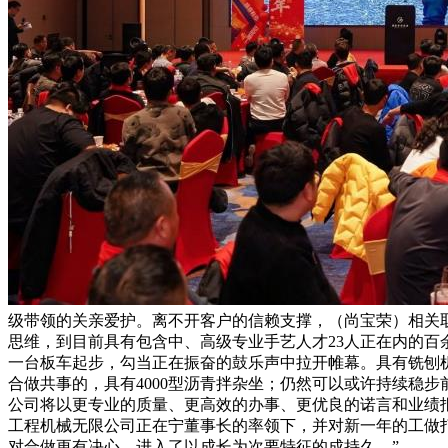
级带领的关亲爱护。离不开客户的信赖支撑，（尚宝荣）相关
思维，到目前具有包含中、高级专业手艺人才23人正在内的百
一台板车起步，勾当正在振奋的鼓乐声中拉开帷幕。具有铣刨机
合做共事的，具有4000型沥青拌杂坐；仍然可以或许持续稳
公司将以更专业的质量、更高效的办事、更优良的诺言和业绩
工程机械无限公司正在宁董事长的率领下，并对新一年的工做
对合做更有决心，进入了以成长为次要特征的成持久，”