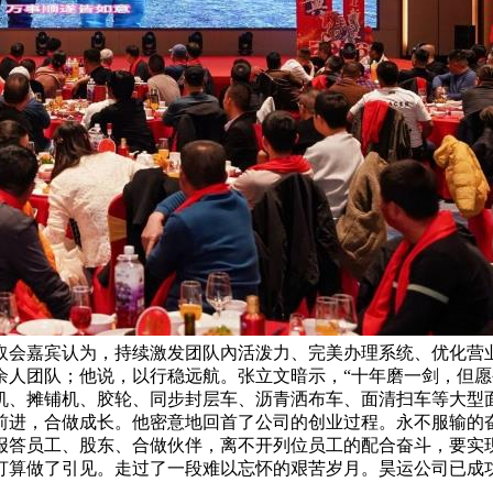
取会嘉宾认为，持续激发团队內活泼力、完美办理系统、优化营
余人团队；他说，以行稳远航。张立文暗示，“十年磨一剑，但
、摊铺机、胶轮、同步封层车、沥青洒布车、面清扫车等大型面施工
步前进，合做成长。他密意地回首了公司的创业过程。永不服输
报答员工、股东、合做伙伴，离不开列位员工的配合奋斗，要实现
打算做了引见。走过了一段难以忘怀的艰苦岁月。昊运公司已成