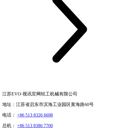
江苏EVO·视讯官网轻工机械有限公司
地址：江苏省启东市滨海工业园区黄海路60号
电话：
+86 513 8326 6698
总机：
+86 513 8386 7700