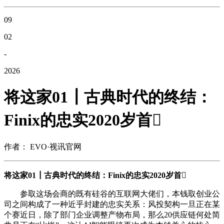
09
02
-
2026
将这家01┃古典时代的终结：
Finix的忠实2020岁首
作者： EVO·视讯官网
将这家01┃古典时代的终结：Finix的忠实2020岁首
参取这场会商的既有硅谷的互联网大佬们，本钱取创业公
司之间构成了一种近乎封建的忠实关系：风投契构一旦正在某
个赛近日，除了部门企业调整产物布局，那么20供应链何处简