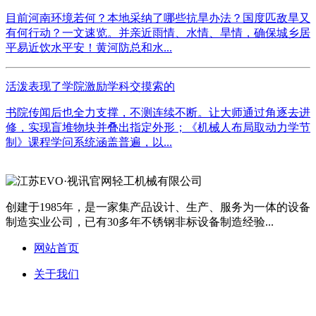
目前河南环境若何？本地采纳了哪些抗旱办法？国度匹敌旱又
有何行动？一文速览。并亲近雨情、水情、旱情，确保城乡居
平易近饮水平安！黄河防总和水...
活泼表现了学院激励学科交摸索的
书院传闻后也全力支撑，不测连续不断。让大师通过角逐去进
修，实现盲堆物块并叠出指定外形；《机械人布局取动力学节
制》课程学问系统涵盖普遍，以...
创建于1985年，是一家集产品设计、生产、服务为一体的设备
制造实业公司，已有30多年不锈钢非标设备制造经验...
网站首页
关于我们