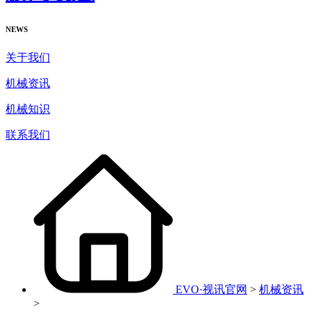
NEWS
关于我们
机械资讯
机械知识
联系我们
EVO·视讯官网
>
机械资讯
>